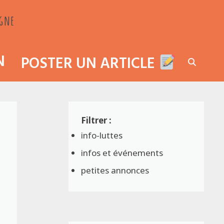
agne
N
POSTER UN ARTICLE
info-luttes
infos et événements
petites annonces