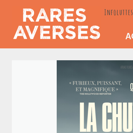
Passer
Infoluttes
au
contenu
A