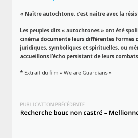
« Naître autochtone, c’est naître avec la rési
Les peuples dits « autochtones » ont été spoliés
cinéma documente leurs différentes formes de
juridiques, symboliques et spirituelles, ou 
accueillons l’écho persistant de leurs combats
*
Extrait du film « We are Guardians »
Navigation
Publication
PUBLICATION PRÉCÉDENTE
précédente :
Recherche bouc non castré – Mellionn
de
l’article