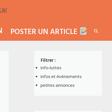
agne
N
POSTER UN ARTICLE
info-luttes
infos et événements
petites annonces