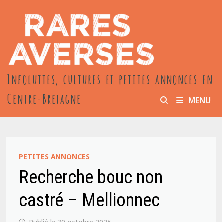
Passer
au
contenu
Infoluttes, cultures et petites annonces en
Centre-Bretagne
MENU
PETITES ANNONCES
Recherche bouc non
castré – Mellionnec
30 octobre 2025