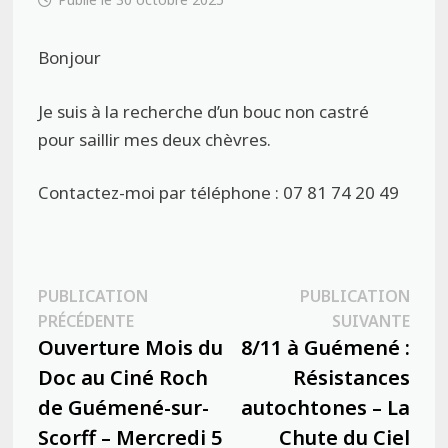
Bonjour
Je suis à la recherche d’un bouc non castré
pour saillir mes deux chèvres.
Contactez-moi par téléphone : 07 81 74 20 49
Navigation
PUBLICATION
PUBLICATION
Publication
Publ
PRÉCÉDENTE
SUIVANTE
de
précédente :
suiva
Ouverture Mois du
8/11 à Guémené :
l’article
Doc au Ciné Roch
Résistances
de Guémené-sur-
autochtones – La
Scorff – Mercredi 5
Chute du Ciel