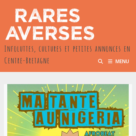
Passer
au
contenu
Infoluttes, cultures et petites annonces en
Centre-Bretagne
MENU