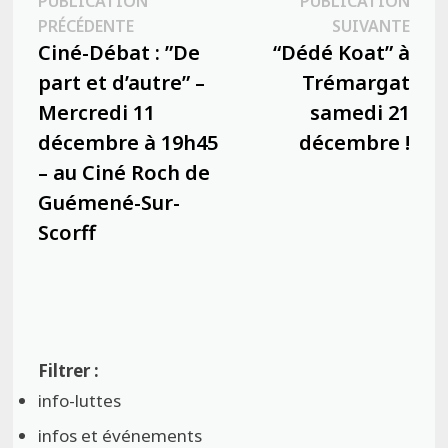
Navigation
PUBLICATION
PUBLICATION
Publication
Publ
PRÉCÉDENTE
SUIVANTE
de
précédente :
suiva
Ciné-Débat : ”De
“Dédé Koat” à
l’article
part et d’autre” –
Trémargat
Mercredi 11
samedi 21
décembre à 19h45
décembre !
– au Ciné Roch de
Guémené-Sur-
Scorff
info-luttes
infos et événements