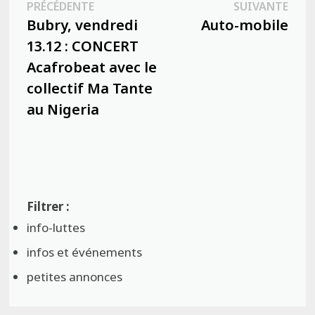
Publication
Publ
PRÉCÉDENTE
SUIVANTE
de
précédente :
suiva
Bubry, vendredi
Auto-mobile
l’article
13.12 : CONCERT
Acafrobeat avec le
collectif Ma Tante
au Nigeria
info-luttes
infos et événements
petites annonces