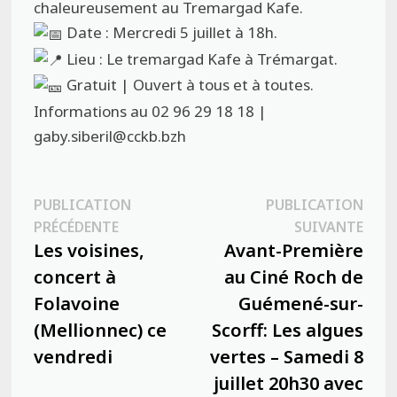
chaleureusement au Tremargad Kafe.
Date : Mercredi 5 juillet à 18h.
Lieu : Le tremargad Kafe à Trémargat.
Gratuit | Ouvert à tous et à toutes.
Informations au 02 96 29 18 18 |
gaby.siberil@cckb.bzh
Navigation
PUBLICATION
PUBLICATION
Publication
Publ
PRÉCÉDENTE
SUIVANTE
de
précédente :
suiva
Les voisines,
Avant-Première
l’article
concert à
au Ciné Roch de
Folavoine
Guémené-sur-
(Mellionnec) ce
Scorff: Les algues
vendredi
vertes – Samedi 8
juillet 20h30 avec