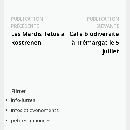
Navigation
PUBLICATION
PUBLICATION
Publication
Publ
PRÉCÉDENTE
SUIVANTE
de
précédente :
suiva
Les Mardis Têtus à
Café biodiversité
l’article
Rostrenen
à Trémargat le 5
juillet
info-luttes
infos et événements
petites annonces