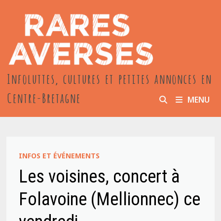
Passer
au
contenu
Infoluttes, cultures et petites annonces en
Centre-Bretagne
MENU
INFOS ET ÉVÉNEMENTS
Les voisines, concert à
Folavoine (Mellionnec) ce