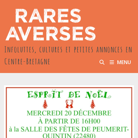
Passer
au
contenu
Infoluttes, cultures et petites annonces en
Centre-Bretagne
MENU