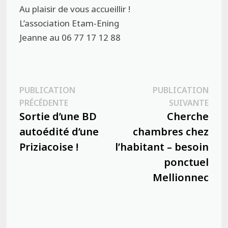
Au plaisir de vous accueillir !
L’association Etam-Ening
Jeanne au 06 77 17 12 88
Navigation
PUBLICATION
PUBLICATION
Publication
Publ
PRÉCÉDENTE
SUIVANTE
de
précédente :
suiva
Sortie d’une BD
Cherche
l’article
autoédité d’une
chambres chez
Priziacoise !
l’habitant – besoin
ponctuel
Mellionnec