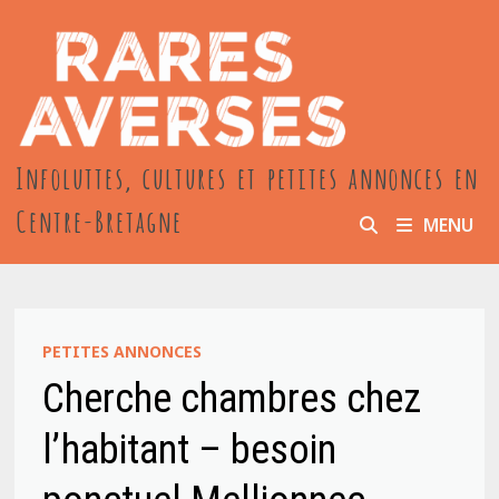
Passer
au
contenu
Infoluttes, cultures et petites annonces en
Centre-Bretagne
MENU
PETITES ANNONCES
Cherche chambres chez
l’habitant – besoin