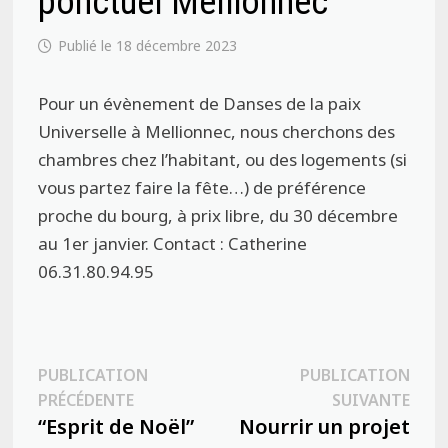
ponctuel Mellionnec
18 décembre 2023
Pour un évènement de Danses de la paix
Universelle à Mellionnec, nous cherchons des
chambres chez l’habitant, ou des logements (si
vous partez faire la fête…) de préférence
proche du bourg, à prix libre, du 30 décembre
au 1er janvier. Contact : Catherine
06.31.80.94.95
Navigation
PUBLICATION
PUBLICATION
Publication
Publ
PRÉCÉDENTE
SUIVANTE
de
précédente :
suiva
“Esprit de Noël”
Nourrir un projet