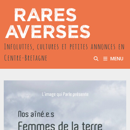
Passer
au
contenu
Infoluttes, cultures et petites annonces en
Centre-Bretagne
MENU