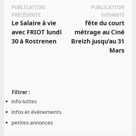
Navigation
PUBLICATION
PUBLICATION
Publication
Publ
PRÉCÉDENTE
SUIVANTE
de
précédente :
suiva
Le Salaire à vie
fête du court
l’article
avec FRIOT lundi
métrage au Ciné
30 à Rostrenen
Breizh jusqu’au 31
Mars
info-luttes
infos et événements
petites annonces