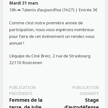
Mardi 31 mars
18h ➡ Talents d’aujourd’hui (1h27) | Entrée 3€
Comme c’est notre première année de
participation, nous vous espérons nombreux
pour faire de cet événement un rendez-vous
annuel !
L’équipe du Ciné Breiz, 2 rue de Strasbourg
22110 Rostrenen
Navigation
PUBLICATION
PUBLICATION
Publication
Publ
PRÉCÉDENTE
SUIVANTE
de
précédente :
suiva
Femmes de la
Stage
l’article
terre, de Julie
d’autodéfense