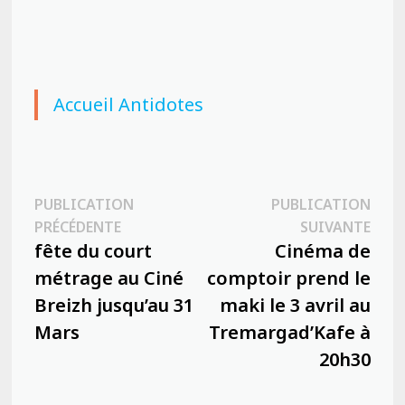
Accueil Antidotes
Navigation
PUBLICATION
PUBLICATION
Publication
Publ
PRÉCÉDENTE
SUIVANTE
de
précédente :
suiva
fête du court
Cinéma de
l’article
métrage au Ciné
comptoir prend le
Breizh jusqu’au 31
maki le 3 avril au
Mars
Tremargad’Kafe à
20h30