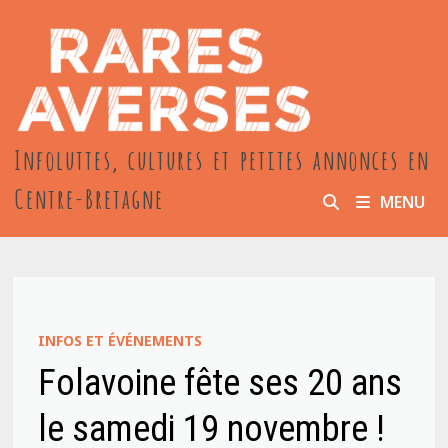
Passer
au
contenu
Infoluttes, cultures et petites annonces en
Centre-Bretagne
MENU
INFOS ET ÉVÉNEMENTS
Folavoine fête ses 20 ans
le samedi 19 novembre !