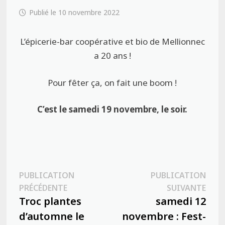
10 novembre 2022
L’épicerie-bar coopérative et bio de Mellionnec
a 20 ans !
Pour fêter ça, on fait une boom !
C’est le samedi 19 novembre, le soir.
Navigation
PUBLICATION
PUBLICATION
Publication
Publ
PRÉCÉDENTE
SUIVANTE
de
précédente :
suiva
Troc plantes
samedi 12
l’article
d’automne le
novembre : Fest-