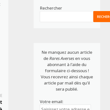
t
Rechercher
RECHER
Ne manquez aucun article
de
Rares Averses
en vous
abonnant à l'aide du
formulaire ci-dessous !
Vous recevrez ainsi chaque
article par mail dès qu'il
sera publié.
Publication
E
suivante :
Votre email:
t
à