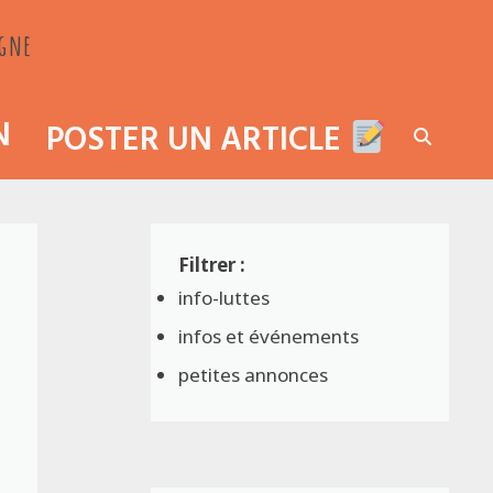
agne
N
POSTER UN ARTICLE
info-luttes
infos et événements
petites annonces