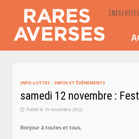
Passer
Infoluttes
au
contenu
A
INFO-LUTTES
/
INFOS ET ÉVÉNEMENTS
samedi 12 novembre : Fest
10 novembre 2022
Bonjour à toutes et tous,