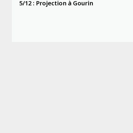
précédente :
5/12 : Projection à Gourin
de
l’article