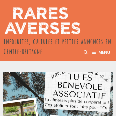
Passer
au
contenu
Infoluttes, cultures et petites annonces en
Centre-Bretagne
MENU