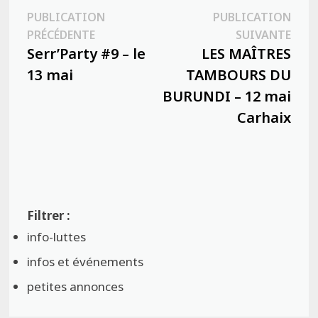
Navigation
PUBLICATION
PUBLICATION
Publication
Publ
PRÉCÉDENTE
SUIVANTE
de
précédente :
suiva
Serr’Party #9 – le
LES MAÎTRES
l’article
13 mai
TAMBOURS DU
BURUNDI – 12 mai
Carhaix
info-luttes
infos et événements
petites annonces