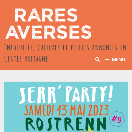
Passer
au
contenu
Infoluttes, cultures et petites annonces en
Centre-Bretagne
MENU