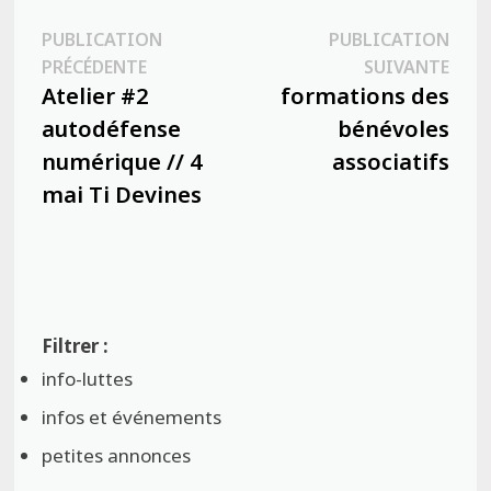
Navigation
PUBLICATION
PUBLICATION
Publication
Publ
PRÉCÉDENTE
SUIVANTE
de
précédente :
suiva
Atelier #2
formations des
l’article
autodéfense
bénévoles
numérique // 4
associatifs
mai Ti Devines
info-luttes
infos et événements
petites annonces