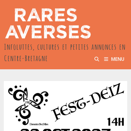
Passer
au
contenu
Infoluttes, cultures et petites annonces en
Centre-Bretagne
MENU