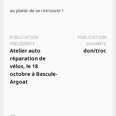
au plaisir de se retrouver !
Navigation
PUBLICATION
PUBLICATION
Publication
Publ
PRÉCÉDENTE
SUIVANTE
de
précédente :
suiva
Atelier auto
don/troc
l’article
réparation de
vélos, le 18
octobre à Bascule-
Argoat