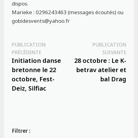
dispos.
Marieke : 0296243463 (messages écoutés) ou
gobidesvents@yahoo.fr
Navigation
PUBLICATION
PUBLICATION
Publication
Publ
PRÉCÉDENTE
SUIVANTE
de
précédente :
suiva
Initiation danse
28 octobre : Le K-
l’article
bretonne le 22
betrav atelier et
octobre, Fest-
bal Drag
Deiz, Silfiac