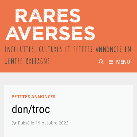
Passer
au
contenu
Infoluttes, cultures et petites annonces en
Centre-Bretagne
MENU
PETITES ANNONCES
don/troc
19 octobre 2023