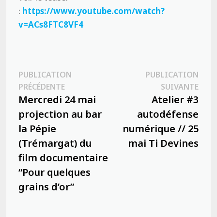
:
https://www.youtube.com/watch?
v=ACs8FTC8VF4
Navigation
PUBLICATION
PUBLICATION
Publication
Publ
PRÉCÉDENTE
SUIVANTE
de
précédente :
suiva
Mercredi 24 mai
Atelier #3
l’article
projection au bar
autodéfense
la Pépie
numérique // 25
(Trémargat) du
mai Ti Devines
film documentaire
“Pour quelques
grains d’or”