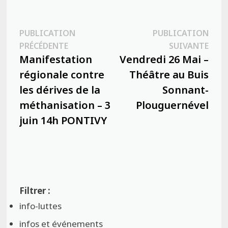
Navigation
PUBLICATION
PUBLICATION
Publication
Publ
PRÉCÉDENTE
SUIVANTE
de
précédente :
suiva
Manifestation
Vendredi 26 Mai –
l’article
régionale contre
Théâtre au Buis
les dérives de la
Sonnant-
méthanisation – 3
Plouguernével
juin 14h PONTIVY
info-luttes
infos et événements