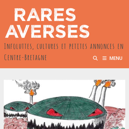
Passer
au
contenu
Infoluttes, cultures et petites annonces en
Centre-Bretagne
MENU