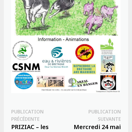
Navigation
PUBLICATION
PUBLICATION
Publication
Publ
PRÉCÉDENTE
SUIVANTE
de
précédente :
suiva
PRIZIAC – les
Mercredi 24 mai