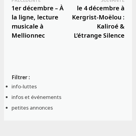
de
précédente :
suiva
1er décembre – À
le 4 décembre à
l’article
la ligne, lecture
Kergrist-Moëlou :
musicale à
Kaliroé &
Mellionnec
L’étrange Silence
info-luttes
infos et événements
petites annonces