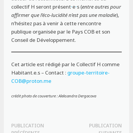
collectif H seront présent
⸱
e
⸱
s (
entre autres pour
affirmer que l’éco-lucidité n’est pas une maladie
),
n’hésitez pas à venir à cette rencontre
publique organisée par le Pays COB et son
Conseil de Développement.
Cet article est rédigé par le Collectif H comme
Habitant.e.s – Contact :
groupe-territoire-
COB@proton.me
crédit photo de couverture : Aleksandra Dergacova
Navigation
PUBLICATION
PUBLICATION
Publication
Publ
PRÉCÉDENTE
SUIVANTE