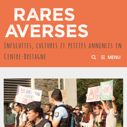
Passer
au
contenu
Infoluttes, cultures et petites annonces en
Centre-Bretagne
MENU