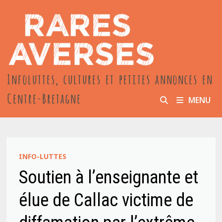
Passer
au
contenu
Infoluttes, cultures et petites annonces en
Centre-Bretagne
MENU
INFO-LUTTES
Soutien à l’enseignante et
élue de Callac victime de