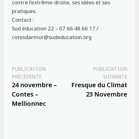
contre l’extrême-droite, ses idées et ses
pratiques.
Contact :
Sud éducation 22 – 07 66 48 66 17 /
cotesdarmor@sudeducation.org
Navigation
PUBLICATION
PUBLICATION
Publication
Publ
PRÉCÉDENTE
SUIVANTE
de
précédente :
suiva
24 novembre –
Fresque du Climat
l’article
Contes –
23 Novembre
Mellionnec