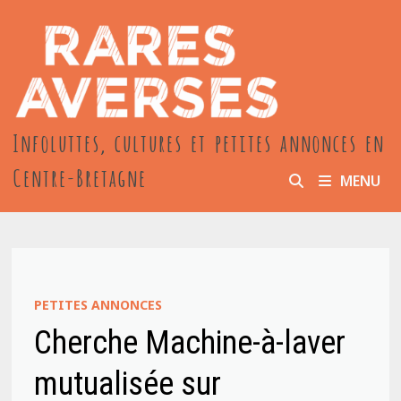
Passer
au
contenu
Infoluttes, cultures et petites annonces en
Centre-Bretagne
MENU
PETITES ANNONCES
Cherche Machine-à-laver
mutualisée sur