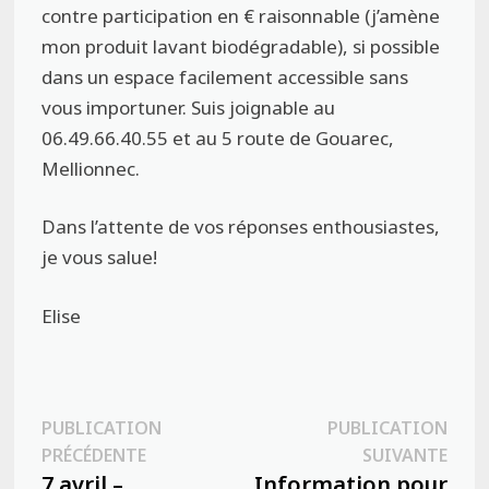
contre participation en € raisonnable (j’amène
mon produit lavant biodégradable), si possible
dans un espace facilement accessible sans
vous importuner. Suis joignable au
06.49.66.40.55 et au 5 route de Gouarec,
Mellionnec.
Dans l’attente de vos réponses enthousiastes,
je vous salue!
Elise
Navigation
PUBLICATION
PUBLICATION
Publication
Publ
PRÉCÉDENTE
SUIVANTE
de
précédente :
suiva
7 avril –
Information pour